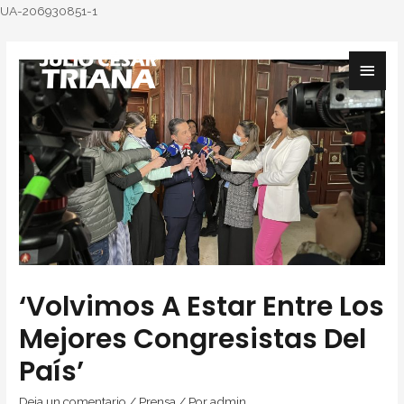
UA-206930851-1
‘Volvimos A Estar Entre Los
Mejores Congresistas Del
País’
Deja un comentario
/
Prensa
/ Por
admin